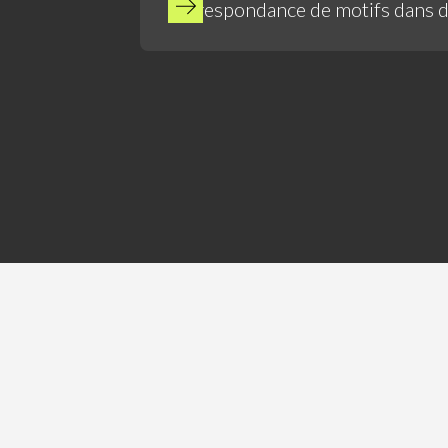
correspondance de motifs dans 
ensembles de données à l'aide d
quantiques.