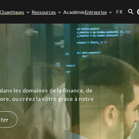
FR
 Quantiques
Ressources
Académie
Entreprise
 dans les domaines de la finance, de
ncore, ou créez la vôtre grâce à notre
cter