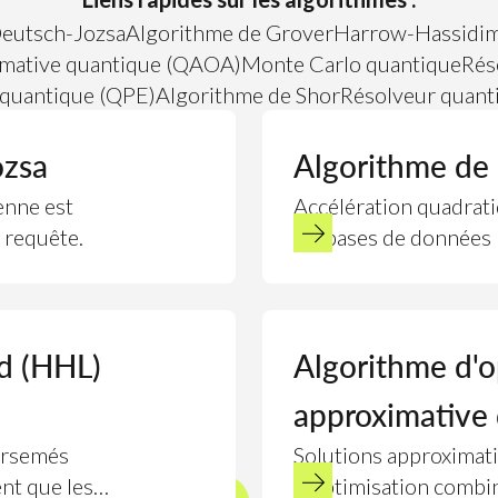
eutsch-Jozsa
Algorithme de Grover
Harrow-Hassidim
imative quantique (QAOA)
Monte Carlo quantique
Rés
 quantique (QPE)
Algorithme de Shor
Résolveur quanti
ozsa
Algorithme de
enne est
Accélération quadrati
 requête.
les bases de données 
d (HHL)
Algorithme d'o
approximative
airsemés
Solutions approximat
nt que les
d'optimisation combin