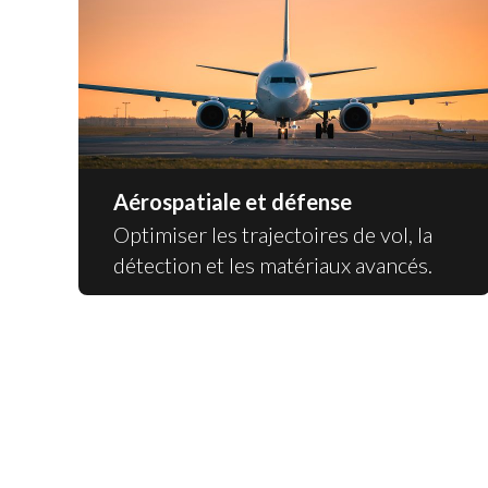
Aérospatiale et défense
Optimiser les trajectoires de vol, la
détection et les matériaux avancés.