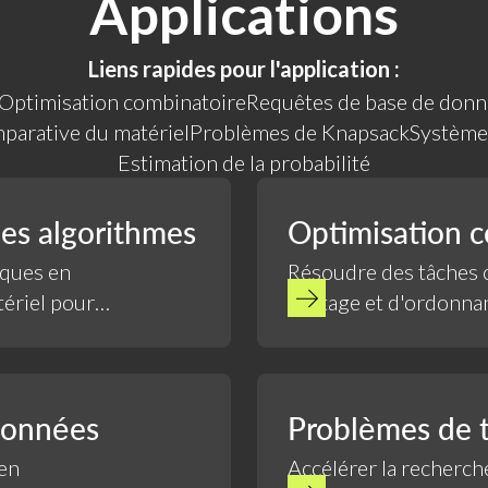
Applications
Liens rapides pour l'application :
Optimisation combinatoire
Requêtes de base de don
parative du matériel
Problèmes de Knapsack
Systèmes
Estimation de la probabilité
es algorithmes
Optimisation 
iques en
Résoudre des tâches c
ériel pour
routage et d'ordonnan
à accélération quanti
données
Problèmes de 
 en
Accélérer la recherche