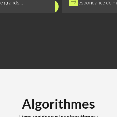
de grands
correspondance de mo
Afficher plus
e requêtes
ensembles de données 
quantiques.
Algorithmes
Liens rapides sur les algorithmes :