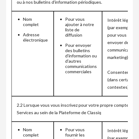
ou à nos bulletins d'information périodiques.
Nom
Pour vous
Intérêt légitime
complet
ajouter à notre
(par exemple,
liste de
Adresse
diffusion
pour vous
électronique
envoyer des
Pour envoyer
communications
des bulletins
d'information ou
marketing)
d'autres
communications
commerciales
Consentement
(dans certains
contextes)
2.2 Lorsque vous vous inscrivez pour votre propre compte ou pour
Services au sein de la Plateforme de Classiq
Nom
Pour vous
Intérêt légitime
complet
fournir les
(par exemple,