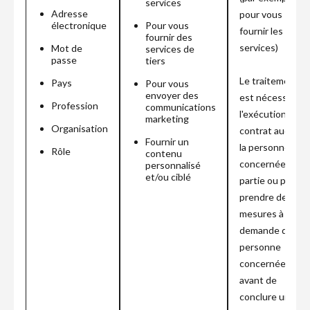
services
Adresse
pour vous
électronique
Pour vous
fournir les
fournir des
services)
Mot de
services de
passe
tiers
Le traitement
Pays
Pour vous
envoyer des
est nécessaire à
Profession
communications
l'exécution d'un
marketing
Organisation
contrat auquel
Fournir un
la personne
Rôle
contenu
concernée est
personnalisé
et/ou ciblé
partie ou pour
prendre des
mesures à la
demande de la
personne
concernée
avant de
conclure un