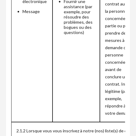
électronique
Fournir une
contrat auquel
assistance (par
la personne
Message
exemple, pour
résoudre des
concernée est
problèmes, des
partie ou pour
bogues ou des
questions)
prendre des
mesures à la
demande de la
personne
concernée
avant de
conclure un
contrat. Intérêt
légitime (par
exemple,
répondre à
votre demande).
2.1.2 Lorsque vous vous inscrivez à notre (nos) liste(s) de distri