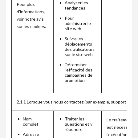
Analyser les
Pour plus
tendances
d'informations,
Pour
voir notre avis
administrer le
sur les cookies.
site web
Suivre les
déplacements
des utilisateurs
sur le site web
Déterminer
l'efficacité des
campagnes de
promotion
2.1.1 Lorsque vous nous contactez (par exemple, support clien
Nom
Traiter les
Le traitement
complet
questions et y
est nécessaire à
répondre
Adresse
l'exécution d'un