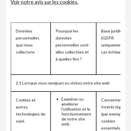
Voir notre avis sur les cookies.
Données
Pourquoi les
Base juridique
personnelles
données
(GDPR
que nous
personnelles sont-
uniquement, le
collectons
elles collectées et
cas échéant)
à quelles fins ?
2.1 Lorsque vous naviguez ou visitez notre site web
Examiner ou
Cookies et
Consentement
améliorer
autres
Intérêt légitime
l'utilisation et le
technologies de
fonctionnement
(par exemple,
de notre site
suivi.
cookies
web.
essentiels)