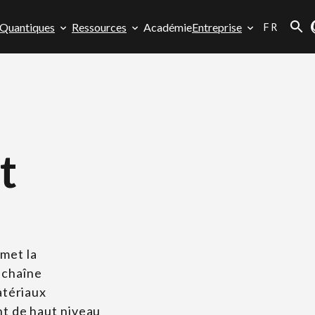
FR
 Quantiques
Ressources
Académie
Entreprise
t
rmet la
a chaîne
atériaux
t de haut niveau